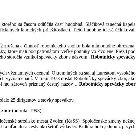
z ktorého sa časom odlúčila časť hudobná. Sláčiková tanečná kapela
ciálnych fabrických príležitostiach. Tieto hudobné telesá účinkovali
2 zrušená a činnosť robotníckeho spolku bola mimoriadne ohrozená.
ožky, ktoré mali pod patronátom veľké podniky vo Zvolene. Prežil pod
ého storočia vznikol spevácky zbor s názvom
„
Robotnícky spevácky
cerých významných ocenení. Okrem iných sa stal aj laureátom vysokého
tnych vyznamenaní. V roku 1973 dostal Robotnícky spevácky zbor, ako
bol mu zároveň priznaný čestný názov
„ Robotnícky spevácky zbor
edalo 25 dirigentov a stovky spevákov.
 zbor
(od roku 1998).
poločenské stredisko mesta Zvolen (KaSS). Spoločenské zmeny nežnej
i a hľadali sa cesty ako šetriť výdavky. Kultúra bola jednou z prvých