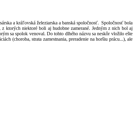
árska a kráľovská železiarska a banská spoločnosť. Spoločnosť bola
 z ktorých niektoré boli aj hudobne zamerané. Jedným z nich bol aj
orým sa spolok venoval. Do tohto dlhého názvu sa neskôr vložilo ešte
ách (choroba, strata zamestnania, preradenie na horšiu prácu...), ale