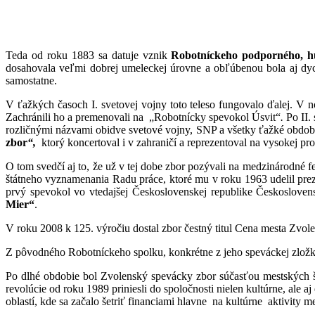
Teda od roku 1883 sa datuje vznik
Robotníckeho podporného, h
dosahovala veľmi dobrej umeleckej úrovne a obľúbenou bola aj dychov
samostatne.
V ťažkých časoch I. svetovej vojny toto teleso fungovalo ďalej. 
Zachránili ho a premenovali na „Robotnícky spevokol Úsvit“
.
Po II.
rozličnými názvami obidve svetové vojny, SNP a všetky ťažké obdob
zbor
“
,
ktorý koncertoval i v zahraničí a reprezentoval na vysokej pro
O tom svedčí aj to, že už v tej dobe zbor pozývali na medzinárodné 
štátneho vyznamenania Radu práce, ktoré mu v roku 1963 udelil prez
prvý spevokol vo vtedajšej Československej republike Českoslove
Mier“
.
V roku 2008 k 125. výročiu dostal zbor čestný titul Cena mesta Zvole
Z pôvodného Robotníckeho spolku, konkrétne z jeho speváckej zlož
Po dlhé obdobie bol Zvolenský spevácky zbor súčasťou mestských št
revolúcie od roku 1989 priniesli do spoločnosti nielen kultúrne, ale
oblastí, kde sa začalo šetriť financiami hlavne na kultúrne aktivity me