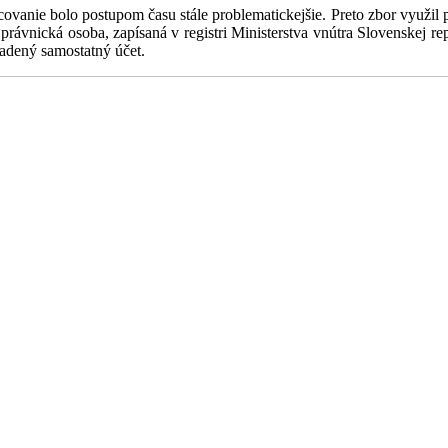
covanie bolo postupom času stále problematickejšie. Preto zbor využil 
právnická osoba, zapísaná v registri Ministerstva vnútra Slovenskej r
iadený samostatný účet.