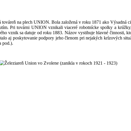
á továreň na plech UNION. Bola založená v roku 1871 ako Výsadná cis
utím. Pri továrni UNION vznikali viaceré robotnícke spolky a krúžky,
ho vznik sa datuje od roku 1883. Názov vystihuje hlavné činnosti, kt
talo aj poskytovanie podpory jeho členom pri nejakých krízových situáci
a pod.).