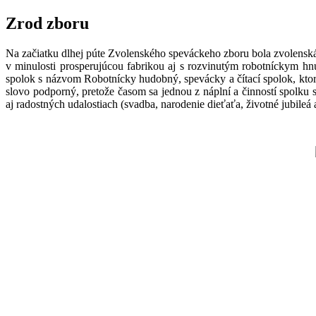
Zrod zboru
Na začiatku dlhej púte Zvolenského speváckeho zboru bola zvolensk
v minulosti prosperujúcou fabrikou aj s rozvinutým robotníckym hn
spolok s názvom Robotnícky hudobný, spevácky a čítací spolok, ktoré
slovo podporný, pretože časom sa jednou z náplní a činností spolku s
aj radostných udalostiach (svadba, narodenie dieťaťa, životné jubileá 