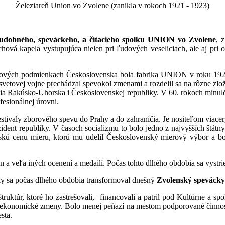
Železiareň Union vo Zvolene (zanikla v rokoch 1921 - 1923)
udobného, speváckeho, a čítacieho spolku UNION vo Zvolene
, 
á kapela vystupujúca nielen pri ľudových veseliciach, ale aj pri ofi
V nových podmienkach Československa bola fabrika UNION v roku 192
 svetovej vojne prechádzal spevokol zmenami a rozdelil sa na rôzne zl
ia Rakúsko-Uhorska i Československej republiky. V 60. rokoch minul
fesionálnej úrovni.
festivaly zborového spevu do Prahy a do zahraničia. Je nositeľom via
ident republiky. V časoch socializmu to bolo jedno z najvyšších štá
nskú cenu mieru, ktorú mu udelil Československý mierový výbor a 
n a veľa iných ocenení a medailí. Počas tohto dlhého obdobia sa vystri
ky sa počas dlhého obdobia transformoval dnešný
Zvolenský spevácky
ruktúr, ktoré ho zastrešovali, financovali a patril pod Kultúrne a s
 aj ekonomické zmeny. Bolo menej peňazí na mestom podporované činnost
sta.